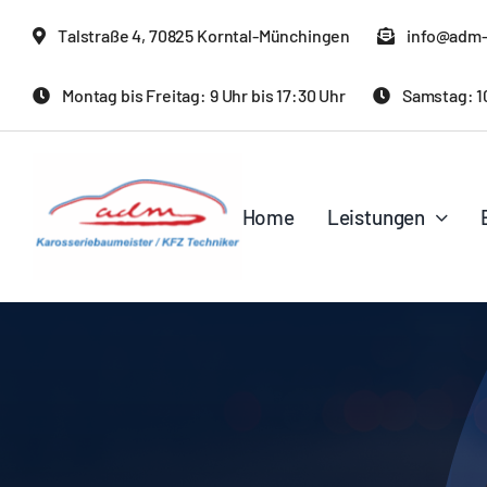
Skip
Talstraße 4, 70825 Korntal-Münchingen
info@adm-
to
content
Montag bis Freitag: 9 Uhr bis 17:30 Uhr
Samstag: 10
Home
Leistungen